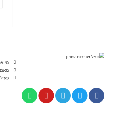
מי אנ
מאמר
פעיל