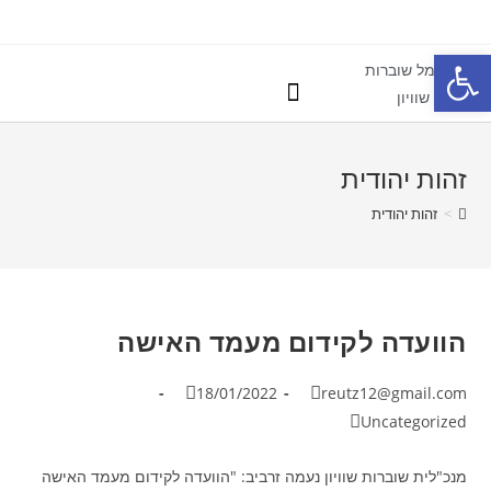
פתח סרגל נגישות
כנסים ואירועים
פעילות משפטית
פמיניזם משפחתי
מאמרים ומחקרים
מן התקשורת
זהות יהודית
>
זהות יהודית
הוועדה לקידום מעמד האישה
18/01/2022
reutz12@gmail.com
Uncategorized
מנכ"לית שוברות שוויון נעמה זרביב: "הוועדה לקידום מעמד האישה