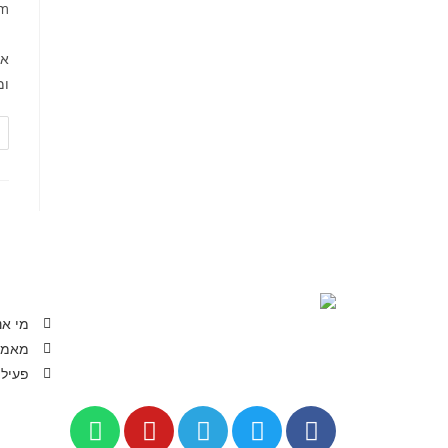
om
אי
ומ
מי אנ
מאמר
פעיל