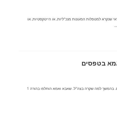
אי שנקרא למטפלות המעונות מנכ"ליות, או הייטקסטיות, או
…
אמא בטפסים
בעקבות פרסום החלטת משרד החינוך על העלמת המושגים אבא ואמא בטפסים. בהמשך למה שקרה בצה"ל. שאבא ואמא הוחלפו בהורה 1