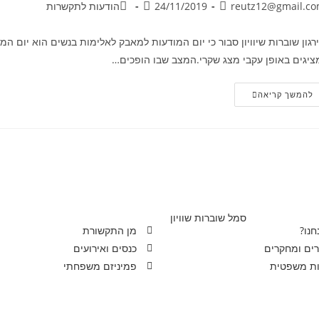
reutz12@gmail.c
24/11/2019
הודעות לתקשרות
רגון שוברות שיוויון סבור כי יום המודעות למאבק לאלימות בנשים הוא יום המח
ציגים באופן עקבי מצג שקרי.המצב שבו הופכים…
להמשך קריאה
חנו?
מן התקשורת
ים ומחקרים
כנסים ואירועים
ות משפטית
פמיניזם משפחתי